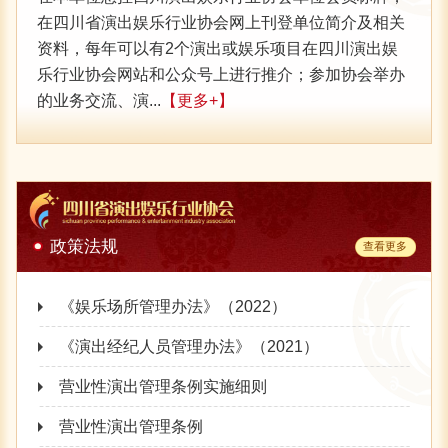
关于2021年演出经纪人资格认定考前培训的通知
在四川省演出娱乐行业协会网上刊登单位简介及相关
资料，每年可以有2个演出或娱乐项目在四川演出娱
四川省文旅厅关于进一步落实好应对新型冠状病毒感染肺炎疫情支持文旅企业有关政策的通知
乐行业协会网站和公众号上进行推介；参加协会举办
关于认真吸取“5·25”漳州舞台坍塌事故教训
的业务交流、演...
【更多+】
关于领取2018年下半年《演出经纪资格证》的通知
请《演出经纪资格证》备案管理单位为四川省演出娱乐行业
协会，且登录中国演出行业协会官网查询成绩合格的考生，
携带本人身份证原件到四川省演出娱乐行业协会办公...
政策法规
查看更多
《娱乐场所管理办法》（2022）
《演出经纪人员管理办法》（2021）
营业性演出管理条例实施细则
营业性演出管理条例