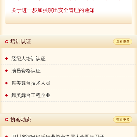
关于进一步加强演出安全管理的通知
关于举办2022年演出经纪人培训认定考试考前培训的通知
关于进一步加强演出行业自律管理的通知
培训认证
查看更多
2021年全国演出经纪人员资格认定考试报名8月5日-25日
关于2021年演出经纪人资格认定考前培训的通知
经纪人培训认证
四川省文旅厅关于进一步落实好应对新型冠状病毒感染肺炎疫情支持文旅企业有关政策的通知
演员资格认证
关于认真吸取“5·25”漳州舞台坍塌事故教训
舞美舞台技术人员
关于领取2018年下半年《演出经纪资格证》的通知
舞美舞台工程企业
请《演出经纪资格证》备案管理单位为四川省演出娱乐行业
协会，且登录中国演出行业协会官网查询成绩合格的考生，
携带本人身份证原件到四川省演出娱乐行业协会办公...
协会动态
查看更多
四川省演出娱乐行业协会招聘启事
《关于举办2026演出经纪人考前培训的通知》
四川省演出娱乐行业协会换届大会圆满召开