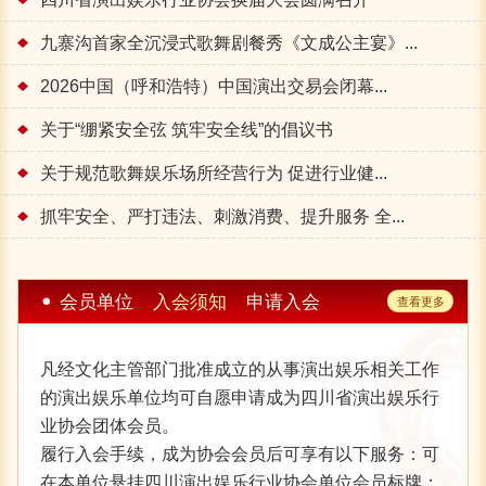
四川省演出娱乐行业协会社会责任报告 （2025年度）
九寨沟首家全沉浸式歌舞剧餐秀《文成公主宴》...
关于协会分支机构名称变更的公告
2026中国（呼和浩特）中国演出交易会闭幕...
关于2025年演出经纪人考前培训的通知
关于“绷紧安全弦 筑牢安全线”的倡议书
关于《关于2024演出经纪人考前培训的通知》
关于规范歌舞娱乐场所经营行为 促进行业健...
关于协会办公点临时搬迁事宜的通知
抓牢安全、严打违法、刺激消费、提升服务 全...
四川省演出娱乐行业协会招聘启事
关于2022年演出经纪人资格认定考前培训报名时间延长的通知
会员单位
入会须知
申请入会
查看更多
关于进一步加强演出安全管理的通知
凡经文化主管部门批准成立的从事演出娱乐相关工作
关于举办2022年演出经纪人培训认定考试考前培训的通知
的演出娱乐单位均可自愿申请成为四川省演出娱乐行
关于进一步加强演出行业自律管理的通知
业协会团体会员。
履行入会手续，成为协会会员后可享有以下服务：可
2021年全国演出经纪人员资格认定考试报名8月5日-25日
在本单位悬挂四川演出娱乐行业协会单位会员标牌；