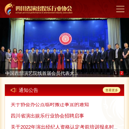
关于领取2018年下半年《演出经纪资格证》的通知
请《演出经纪资格证》备案管理单位为四川省演出娱乐行业
协会，且登录中国演出行业协会官网查询成绩合格的考生，
携带本人身份证原件到四川省演出娱乐行业协会办公...
四川省演出娱乐行业协会招聘启事
《关于举办2026演出经纪人考前培训的通知》
四川省演出娱乐行业协会社会责任报告 （2025年度）
关于协会分支机构名称变更的公告
中国西部演艺院线首届会员代表大...
1
2
关于2025年演出经纪人考前培训的通知
关于《关于2024演出经纪人考前培训的通知》
通知公告
查看更多
关于协会办公点临时搬迁事宜的通知
四川省演出娱乐行业协会招聘启事
关于2022年演出经纪人资格认定考前培训报名时间延长的通知